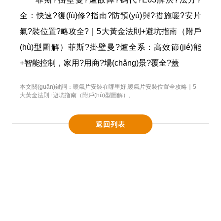
全：快速?復(fù)修?指南?防預(yù)與?措施暖?安片
氣?裝位置?略攻全?｜5大黃金法則+避坑指南（附戶
(hù)型圖解）菲斯?掛壁曼?爐全系：高效節(jié)能
+智能控制，家用?用商?場(chǎng)景?覆全?蓋
本文關(guān)鍵詞：
暖氣片安裝在哪里好
,
暖氣片安裝位置全攻略｜5
大黃金法則+避坑指南（附戶(hù)型圖解）
,
返回列表