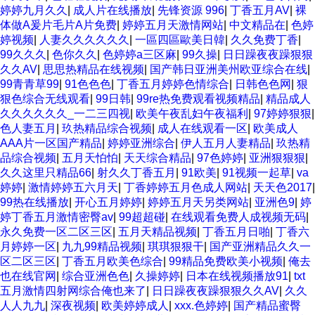
婷婷九月久久
|
成人片在线播放
|
先锋资源 996
|
丁香五月AV
|
裸
体做A爰片毛片A片免费
|
婷婷五月天激情网站
|
中文精品在
|
色婷
婷视频
|
人妻久久久久久久
|
一區四區歐美日韓
|
久久免费丁香
|
99久久久
|
色你久久
|
色婷婷a三区麻
|
99久操
|
日日躁夜夜躁狠狠
久久AV
|
思思热精品在线视频
|
国产韩日亚洲美州欧亚综合在线
|
99青青草99
|
91色色色
|
丁香五月婷婷色情综合
|
日韩色色网
|
狠
狠色综合无线观看
|
99日韩
|
99re热免费观看视频精品
|
精品成人
久久久久久久_一二三四视
|
欧美午夜乱妇午夜福利
|
97婷婷狠狠
|
色人妻五月
|
玖热精品综合视频
|
成人在线观看一区
|
欧美成人
AAA片一区国产精品
|
婷婷亚洲综合
|
伊人五月人妻精品
|
玖热精
品综合视频
|
五月天怕怕
|
天天综合精品
|
97色婷婷
|
亚洲狠狠狠
|
久久这里只精品66
|
射久久丁香五月
|
91欧美
|
91视频一起草
|
va
婷婷
|
激情婷婷五六月天
|
丁香婷婷五月色成人网站
|
天天色2017
|
99热在线播放
|
开心五月婷婷
|
婷婷五月天另类网站
|
亚洲色9
|
婷
婷丁香五月激情密臀av
|
99超超碰
|
在线观看免费人成视频无码
|
永久免费一区二区三区
|
五月天精品视频
|
丁香五月日啪
|
丁香六
月婷婷一区
|
九九99精品视频
|
琪琪狠狠干
|
国产亚洲精品久久一
区二区三区
|
丁香五月欧美色综合
|
99精品免费欧美小视频
|
俺去
也在线官网
|
综合亚洲色色
|
久操婷婷
|
日本在线视频播放91
|
txt
五月激情四射网综合俺也来了
|
日日躁夜夜躁狠狠久久AV
|
久久
人人九九
|
深夜视频
|
欧美婷婷成人
|
xxx.色婷婷
|
国产精品蜜臀