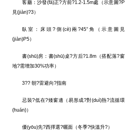
客廳：沙發(fā)正?方前?1.2-1.5m處（示意圖?P
見(jiàn)?3）
臥室：床頭?側(cè)兩?45°角（示意圖見
(jiàn)P5）
書(shū)房：書(shū)桌?方后?1.8m（搭配落?窗
地?需增加30%功率）
3?? 朝?雷避向?指南
忌裝?低在?矮窗邊（易形成?對(duì)熱?流循環
(huán)）
優(yōu)先?西擇選?曬面（冬季?快溫升?）