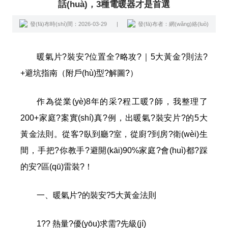
話(huà)，3種電暖器才是首選
發(fā)布時(shí)間：2026-03-29
|
發(fā)布者：網(wǎng)絡(luò)
暖氣片?裝安?位置全?略攻?｜5大黃金?則法?
+避坑指南（附戶(hù)型?解圖?）
作為從業(yè)8年的采?程工暖?師，我整理了
200+家庭?案實(shí)真?例，出暖氣?裝安片?的5大
黃金法則。從客?臥到廳?室，從廚?到房?衛(wèi)生
間，手把?你教手?避開(kāi)90%家庭?會(huì)都?踩
的安?區(qū)雷裝?！
一、暖氣片?的裝安?5大黃金法則
1?? 熱量?優(yōu)求需?先級(jí)