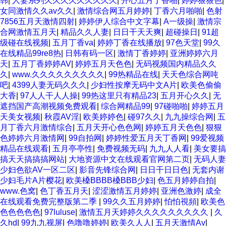
韩
|
人妻系列久久久久久久久久久
|
开心五月丁香啪
|
婷婷狠狠色
|
女同激情久久av久久
|
激情综合网五月婷婷
|
丁香六月啪啪
|
色射
7856五月天激情四射
|
婷婷伊人综合中文字幕
|
A一级操
|
激情宗
合网激情五月天
|
精品久久人妻
|
日日干天天爽
|
超碰操日
|
91超
级碰在线视频
|
五月丁香va
|
婷婷丁香在线播放
|
97色天堂
|
99久
在线精品99re8热
|
日韩有码一区
|
激情丁香婷婷
|
亚洲婷婷六月
天
|
五月丁香婷婷AV
|
婷婷五月天色色
|
无码视频国内精品久久
久
|
www.久久久久久久久久久
|
99热精品在线
|
天天色综合网吨
吧
|
4399人妻无码久久久
|
少妇性按摩无码中文A片
|
欧美色偷偷
大香
|
97人人干人人操
|
99热这里只有精品23
|
五月开心久久
|
无
遮挡国产高潮视频免费观看
|
综合网精品99
|
97碰啪啪
|
婷婷五月
天美女视频
|
秋霞AV淫
|
欧美婷婷色
|
碰97久久
|
九九操综合网
|
五
月丁香六月激情综合
|
五月天开心色色网
|
婷婷五月天色色
|
狠狠
色婷婷六月激情网
|
99自拍网
|
婷婷性爱五月天丁香网
|
99爱视频
精品在线观看
|
五月亭亭性
|
免费视频无码
|
九九人人看
|
美女要搞
搞天天搞搞搞网站
|
大地资源中文在线观看官网第二页
|
无码人妻
少妇色欲AV一区二区
|
影音先锋综合网
|
日日干日日色
|
无套内谢
少妇毛片A片樱花
|
欧美槡BBBB槡BBB少妇
|
色五月婷婷自拍
|
www.色窝
|
色丁香五月天
|
涩涩激情五月婷婷
|
亚洲色激婷
|
成全
在线观看免费完整版第二季
|
99久久五月婷婷
|
怕怕視頻
|
欧美色
色色色色色
|
97luluse
|
激情五月天婷婷久久久久久久久久久
|
久
久hd
|
99九九视屏
|
色噜噜婷婷
|
欧美久人人
|
五月天激情Av
|