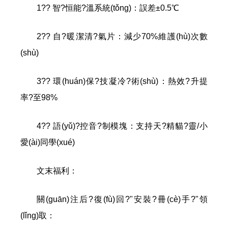
1?? 智?恒能?溫系統(tǒng)：誤差±0.5℃
2?? 自?暖潔清?氣片：減少70%維護(hù)次數
(shù)
3?? 環(huán)保?技凝冷?術(shù)：熱效?升提
率?至98%
4?? 語(yǔ)?控音?制模塊：支持天?精貓?靈/小
愛(ài)同學(xué)
文末福利：
關(guān)注后?復(fù)回?"安裝?冊(cè)手?"領
(lǐng)取：