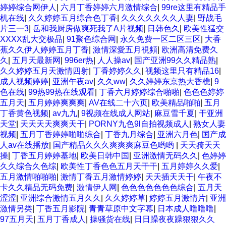
婷婷综合网伊人
|
六月丁香婷婷六月激情综合
|
99re这里有精品手
机在线
|
久久婷婷五月综合色丁香
|
久久久久久久久人妻
|
野战毛
片三一3
|
岳和我厨房做爽死我了A片视频
|
日韩色久
|
欧美性猛交
XXXX乱大交极品
|
91聚色综合网
|
永久免费一区二区三区
|
大香
蕉久久伊人婷婷五月丁香
|
激情深愛五月視頻
|
欧洲高清免费久
久
|
五月天最新网
|
996er热
|
人人操av
|
国产亚洲99久久精品熟
|
久久婷婷五月天激情四射
|
丁香婷婷久久
|
视频这里只有精品16
|
成人视频婷婷
|
亚洲午夜av
|
久久ww
|
久久婷婷东京热大香樵
|
9
色在线
|
99热99热在线观看
|
丁香六月婷婷综合啪啪
|
色色色婷婷
五月天
|
五月婷婷爽爽爽
|
AV在线二十六页
|
欧美精品啪啪
|
五月
丁香黄色视频
|
av九九
|
9视频在线成人网站
|
麻豆雪千夏
|
干亚洲
天堂
|
天天天天爽爽天干
|
PORNY九色9l自拍视频成人
|
熟女人妻
视频
|
五月丁香婷婷啪啪综合
|
丁香九月综合
|
亚洲六月色
|
国产成
人av在线播放
|
国产精品久久久爽爽爽麻豆色哟哟
|
天天骑天天
操
|
丁香五月婷婷基地
|
欧美日韩中国
|
亚洲激情无码久久
|
色婷婷
久久综合久色综
|
欧美性丁香色色五月天干干
|
五月婷婷久久爱
|
五月激情啪啪啪
|
激情丁香五月激情婷婷
|
天天插天天干
|
午夜不
卡久久精品无码免费
|
激情伊人网
|
色色色色色色色综合
|
五月天
涩涩
|
亚洲综合激情五月久久
|
久久婷婷草
|
婷婷五月激情片
|
亚洲
激情另类
|
丁香五月影院
|
青青草原中文字幕
|
日本成人噜噜噜
|
97五月天
|
五月丁香成人
|
操骚货在线
|
日日躁夜夜躁狠狠久久