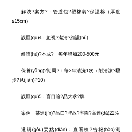
解決?案方?：管道包?塑橡裹?保溫棉（厚度
≥15cm）
誤區(qū)4：忽視?潔清?維護(hù)
維護(hù)?本成?：每年增加200-500元
保養(yǎng)?期周?：每2年清洗1次（附清潔?驟
步?見(jiàn)P10）
誤區(qū)5：盲目追?品大求?牌
案例：某進(jìn)?品口?牌故?率障?高達(dá)22%
選購(gòu)要點(diǎn)：查看檢?告報(bào)測