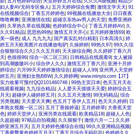
影
|
五月色婷婷综合
|
天堂婷婷五月在线
|
久久久A级视频
|
精品少
妇人妻AV无码专区偷人
|
五月天婷婷综合免费
|
激情文学天天
|
91
在线视频综合
|
丁香五月婷婷色
|
99视频在线播放大全
|
日日夜夜
噜噜爽爽
|
亚洲激情在线
|
超碰京东热av男人的天堂
|
免费亚洲婷
婷
|
久草热久草在线视频
|
色婷婷综合中心
|
丁香五月婷婷AV
|
久
久久91精品
|
思思热99热
|
激情五月天开心
|
五月婷婷激情69
|
欧
美一级色
|
成人 九九九九
|
国产真实乱对白精彩
|
日本高清久
|
婷
婷五月天欧美图片在线播放电驴
|
久操婷婷
|
99热久97
|
99久久综
合狠狠综合久久
|
久久五月婷
|
天天操综合网
|
久久婷婷丁香六月
天
|
色很很96
|
综合一区二区三区
|
日韩精品在线观看9
|
女人被躁
到高潮嗷嗷叫小
|
综合伊人久久
|
激情五月丁香六月
|
亚洲十月婷
婷综合
|
六月99天天婷婷激情综合
|
超碰人人99
|
亚州男人天堂婷
婷五月
|
亚洲妇女熟BBW
|
久久婷婷网
|
www.minyis.com【JT】
实力收量可预付QQ2101460746
|
99热主页日本
|
色天五月天在
线观看视频
|
九九综合精品
|
人人爱天天摸摸天天爱
|
婷婷综合五
月天
|
超碰伊人碰婷婷五月
|
久久五月天激情
|
99无码精品
|
综合
另类视频
|
天天爱天天爽
|
色五月丁香伊人五月
|
色天天久婷婷
|
日
本熟女视频一区二区
|
五月丁香操婷逼
|
五月婷婷草
|
大香蕉天堂
色
|
婷婷天堂伊人
|
亚洲另类在线观看
|
欧美精品18
|
超碰人人色
|
久超超碰
|
97精品自拍视频
|
久久狠狠干
|
激情六月一二
|
久久婷
婷亚洲五月天
|
五月天婷婷色播综合在线
|
99久久亚洲精品视频
|
丁香蜜臀黄色婷婷五月天
|
丁香五月综合无码趴趴
|
色婷婷久久