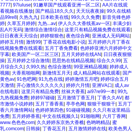
7777
|
97luluse
|
91嫩草国产线观看亚洲一区二区
|
AA片在线观
看视频在线播放
|
国产精品18久久久
|
天天玩夜夜操
|
99久在线精
品99re8
|
久热九九
|
日本欧美在线
|
99久久久免费
|
影音先锋色婷
婷
|
久草五月婷婷
|
九热...av
|
伊人久久大香线蕉av一区
|
丰满少妇
乱A片无码
|
激情综合激情综合
|
这里只有精品视频免费在线观看
|
日日夜夜天天综合
|
婷婷狠狠色
|
夜色综合网
|
亚洲成人无码网站
|
婷婷五月情
|
激情99
|
丁香花在线电影小说
|
五月婷婷六月丁香在
线视频免费在线观看
|
五月丁香免费看
|
色婷婷亚洲六月婷婷中文
字幕
|
欧美国产一区二区三区
|
五月天婷婷在线AN
|
日日夜夜狠狠
操
|
五月婷婷之综合激情
|
思思热在线精品视频
|
综合久久99
|
五
月综合久久
|
久99久热
|
色综合激情
|
99亚洲精品视频
|
婷婷成人
视频
|
大香蕉啪啪网
|
新激情五月天
|
成人精品网站在线观看
|
国产
黄色av
|
91色吧网
|
91九色在线
|
婷婷激情五月吧
|
婷婷综合五月
天激情
|
开心激情久久久久久久
|
婷婷六月情
|
亚洲VA口
|
成人av
在线电影
|
这里只有精品免费
|
丝袜大香蕉
|
ai97re99一本
|
99九
九热视频免费
|
婷婷97碰碰
|
五月激情丁香五月
|
丁香久久AV
|
都
市激情小说婷婷
|
五月丁香香蕉
|
亭亭色网
|
狠狠干狠狠干
|
五月丁
香六月激情网站
|
色婷婷第四色
|
91碰碰视频
|
久久只有这里精品
免费
|
五月婷婷香蕉
|
中文在线视频久1
|
91啪啪网
|
六月丁香网
|
www.色色色com
|
久久婷婷东京热大香樵
|
色哟哟精品
|
蜜
乳.comcom
|
日韩操
|
丁香花五月
|
五月激情婷婷在线
|
欧美色男人