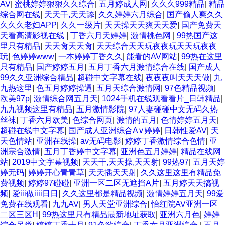
AV
|
蜜桃婷婷狠狠久久综合
|
五月婷成人网
|
久久久999精品
|
精品
综合网在线
|
天天干,天天舔
|
久久婷婷六月综合
|
国产偷人爽久久
久久久老妇APP
|
久久一级片
|
天天操天天爽天天爱
|
国产免费天
天看高清影视在线
|
丁香六月天婷婷
|
激情桃色网
|
99热国产这
里只有精品
|
天天肏天天肏
|
天天综合天天玩夜夜玩天天玩夜夜
玩
|
色婷婷www
|
一本婷婷丁香久久
|
能看的AV网站
|
99热在这里
只有精品
|
国产婷婷五月
|
五月丁香六月激情综合在线
|
国产成人
99久久亚洲综合精品
|
超碰中文字幕在线
|
夜夜夜叫天天天做
|
九
九热这里
|
色五月婷婷操逼
|
五月天综合激情网
|
97色精品视频
|
欧美97p
|
激情综合网五月天
|
1024手机在线观看看片_日韩精品
|
九九视频这里有精品
|
五月激情影院
|
97人妻碰碰中文无码久热
丝袜
|
丁香六月欧美
|
色综合网页
|
激情的五月
|
色情婷婷五月天
|
超碰在线中文字幕
|
国产成人亚洲综合A∨婷婷
|
日韩性爱AV
|
天
天色情站
|
亚洲在线操
|
av无码电影
|
婷婷丁香激情综合色情
|
亚
洲宗合激情
|
五月丁香婷中文字幕
|
亚洲色五月婷婷
|
精品在线网
站
|
2019中文字幕视频
|
天天干,天天操,天天射
|
99热97
|
五月天婷
婷无码
|
婷婷开心青青草
|
天天插天天射
|
久久这里这里有精品免
费视频
|
婷婷97碰碰
|
亚洲一区二区无遮挡A片
|
五月婷天天搞视
频
|
爱iii做iiii日日
|
久久这里都是精品视频
|
激情婷婷五月天
|
99爱
免费在线观看
|
九九AV
|
男人天堂亚洲综合
|
怡红院AV亚洲一区
二区三区H
|
99热这里只有精品最新地址获取
|
亚洲六月色
|
婷婷