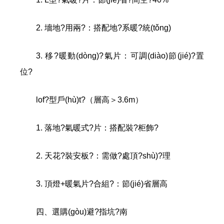
2. 墻地?用兩?：搭配地?系暖?統(tǒng)
3. 移?暖動(dòng)?氣片：可調(diào)節(jié)?置
位?
lof?型戶(hù)t?（層高＞3.6m）
1. 落地?氣暖式?片：搭配裝?柜飾?
2. 天花?裝安板?：需做?處頂?shù)?理
3. 頂燈+暖氣片?合組?：節(jié)省層高
四、選購(gòu)避?指坑?南