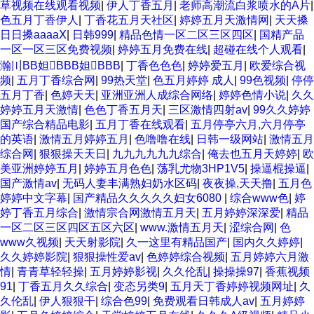
草视频在线观看视频
|
伊人丁香五月
|
老师高潮流白浆喷水的A片
|
色五月丁香伊人
|
丁香花五月天社区
|
婷婷五月天激情网
|
天天搡
日日搡aaaaⅩ
|
日韩999
|
精品色情一区二区三区四区
|
国精产品
一区一区三区免费视频
|
婷婷五月免费在线
|
超碰在线个人观看
|
瀚〣BB妲BBB妲BBB
|
丁香色色色
|
婷婷爱五月
|
欧爱综合视
频
|
五月丁香综合网
|
99热天堂
|
色五月婷婷 成人
|
99色视频
|
停停
五月丁香
|
色婷天天
|
亚洲亚洲人成综合网络
|
婷婷色情小说
|
久久
婷婷五月天激情
|
色色丁香五月天
|
三区激情四射av
|
99久久婷婷
国产综合精品电影
|
五月丁香在线观看
|
五月停亭六月,六月停亭
的英语
|
激情五月婷婷五月
|
色噜噜在线
|
日韩一级网站
|
激情五月
综合网
|
狠狠操天天日
|
九九九九九九综合
|
俺去也五月天婷婷
|
欧
美亚洲婷婷五月
|
婷婷五月色色
|
荡乳尤物3HP1V5
|
操逼棍操逼
|
国产激情av
|
无码人妻丰满熟妇奶水区码
|
夜夜操,天天撸
|
五月色
婷婷中文字幕
|
国产精品久久久久久妇女6080
|
综合www色
|
婷
婷丁香五月综合
|
激情宗合网激情五月天
|
五月婷婷深深爱
|
精品
一区二区三区四区五区六区
|
www.激情五月天
|
涩综合网
|
色
www久视频
|
天天射影院
|
久一这里有精品国产
|
国内久久婷婷
|
久久婷婷影院
|
狠狠操性爱av
|
色婷婷综合视频
|
五月婷婷六月激
情
|
青青草轻轻操
|
五月婷婷影视
|
久久伦乱
|
操操操97
|
香蕉视频
91
|
丁香五月久久综合
|
变态另类9
|
五月天丁香婷婷视频网址
|
久
久伦乱
|
伊人狠狠干
|
综合色99
|
免费观看日韩成人av
|
五月婷婷