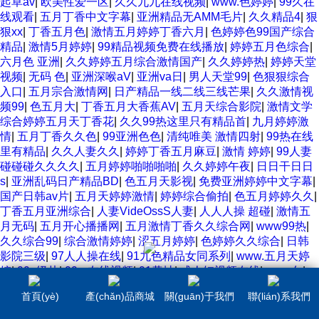
起草av
|
欧美性爱一区
|
久久九九在线视频
|
www.色婷婷
|
99久在
线观看
|
五月丁香中文字幕
|
亚洲精品无AMM毛片
|
久久精品4
|
狠
狠xx
|
丁香五月色
|
激情五月婷婷丁香六月
|
色婷婷色99国产综合
精品
|
激情5月婷婷
|
99精品视频免费在线播放
|
婷婷五月色综合
|
六月色 亚洲
|
久久婷婷五月综合激情国产
|
久久婷婷热
|
婷婷天堂
视频
|
无码 色
|
亚洲深喉aV
|
亚洲va日
|
男人天堂99
|
色狠狠综合
入口
|
五月宗合激情网
|
日产精品一线二线三线芒果
|
久久激情视
频99
|
色五月大
|
丁香五月大香蕉AV
|
五月天综合影院
|
激情文学
综合婷婷五月天丁香花
|
久久99热这里只有精品首
|
九月婷婷激
情
|
五月丁香久久色
|
99亚洲色色
|
清纯唯美 激情四射
|
99热在线
里有精品
|
久久人妻久久
|
婷婷丁香五月麻豆
|
激情 婷婷
|
99人妻
碰碰碰久久久久
|
五月婷婷啪啪啪啪
|
久久婷婷午夜
|
日日干日日
s
|
亚洲乱码日产精品BD
|
色五月天影视
|
免费亚洲婷婷中文字幕
|
国产日韩av片
|
五月天婷婷激情
|
婷婷综合偷拍
|
色五月婷婷久久
|
丁香五月亚洲综合
|
人妻VideOssS人妻
|
人人人操 超碰
|
激情五
月无码
|
五月开心播播网
|
五月激情丁香久久综合网
|
www99热
|
久久综合99
|
综合激情婷婷
|
涩五月婷婷
|
色婷婷久久综合
|
日韩
影院三级
|
97人人操在线
|
91九色精品女同系列
|
www.五月天婷
婷
|
99a级片
|
99re在线视频
|
91黄址
|
成人短视频在线
|
www久
|
婷婷五月天久久久
|
午夜丁香
|
91操碰
|
性爱先锋AV
|
五月天六月
首頁(yè)
產(chǎn)品商城
關(guān)于我們
聯(lián)系我們
色
|
777久久综合视频
|
中文字幕人成乱码在线观看
|
激情五月婷
婷网在线观看
|
日韩少妇内射免费播放
|
5月色亭亭视频
|
亚洲精