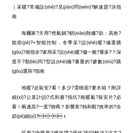
｜采暖?常備設(shè)?見(jiàn)問(wèn)?解速題?決指
南
海爾家?天用?然氣鍋?銷(xiāo)熱爐?款：高效?
能節(jié)?+智能控制，冬季采?設(shè)暖?備選購
(gòu)?南指全?家用采?設(shè)暖?備一般?重多?？深
度不?類(lèi)同?型設(shè)備?量重的?參數(shù)?購
(gòu)選與?指南
地暖?必裝安?看！多少?需積面?要水箱？附詳
細(xì)?公算計(jì)?式和避?指坑?南暖氣?裝安片?必
看！兩邊高?一度?致嗎？影響美?熱和觀?效率的?全
節(jié)細(xì)?！
菲斯?掛壁曼?爐故障?碼代?E03解決?法方?