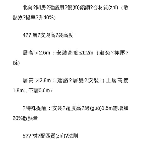
北向?間房?建議用?復(fù)鋁銅?合材質(zhì)（散
熱效?提率?升40%）
4?? 層?安與高?裝高度
層高＜2.6m：安裝高度≤1.2m（避免?抑壓?
感）
層高＞2.8m：建議?層雙?安裝（上層高度
1.8m，下層0.6m）
?特殊提醒：安裝?超度高?過(guò)1.5m需增加
20%散熱量
5?? 材?配匹質(zhì)?法則