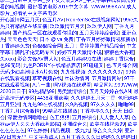
影二_日韩中文字幕_乡下女人做爰A片_中文字幕在线看高清好
看的电视剧_最好看的电影2019中文字幕_WWW.998KAN.成人
影片_好看的中文字幕电影
开心激情网五月天
|
色五月AV
|
RenRenSe在线视频网站
|
99re久
热只有精品6在线直播
|
玖玖激情五月天
|
玖玖伊人网
|
丁香九月
婷婷
|
国产精品一区在线观看你懂的
|
五月天婷婷綜合院
|
亚洲色
热
|
天天色色天天
|
日本 @ va 免费
|
丁香五月婷婷激情视频播放
|
丁香婷婷免费
|
色狠狠综合网
|
五月丁香婷婷国产精品综合
|
中文
字幕丰满乱孑伦无码专区
|
婷婷五月天激情小说
|
狠狠色大香蕉
|
久xxxx
|
影音先锋AV男人站
|
色五月婷婷91在线
|
婷婷丁香综合
|
色99无码
|
九色PORNY在线精品酒店
|
97碰碰叉
|
色.五月综合网
|
无码少妇高潮喷水A片免费
|
九九性视频
|
久久久久久久97
|
99色
在线观看视频
|
草莓视频在线
|
丝袜激情网
|
五月激情网站
|
97干
在线观看视频
|
A片一曲
|
啊V视频在线观看
|
精品网站:999WWW
|
2020日日干
|
99热精品99
|
另类激情综合
|
五月天婷婷在线AN
|
最
新高清无码专区
|
4438亚洲欧美
|
久久婷婷五月天丁香
|
色吧婷婷
五月亚洲
|
九九热99在线视频
|
久9热视频
|
97久久久久
|
啪啪99
|
丁香九月综合激情
|
99精品在线播放
|
丁香亭亭久久
|
天天 日综
合
|
深爱激情网噜噜色
|
色五狠狠
|
五月婷综合
|
人人爱人人草
|
色
欲av伊人久久大香线蕉影院
|
亚洲综合久
|
欧美在线视频99
|
欧美
色色色色色
|
97色婷婷
|
精品视频二级九九
|
综合久久久婷
|
亚洲
AV日韩无码
|
中文字幕成人
|
五月丁香久久久日婷婷久久婷婷日
|