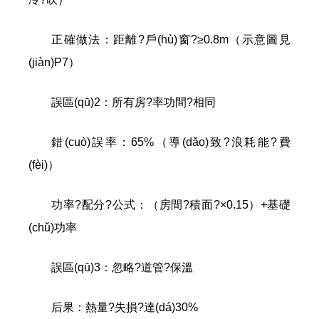
正確做法：距離?戶(hù)窗?≥0.8m（示意圖見
(jiàn)P7）
誤區(qū)2：所有房?率功間?相同
錯(cuò)誤率：65%（導(dǎo)致?浪耗能?費
(fèi)）
功率?配分?公式：（房間?積面?×0.15）+基礎
(chǔ)功率
誤區(qū)3：忽略?道管?保溫
后果：熱量?失損?達(dá)30%