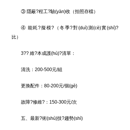
③ 隱蔽?程工?驗(yàn)收（拍照存檔）
④ 能耗?擬模?（冬季?對(duì)測(cè)實(shí)?
比）
3?? 維?本成護(hù)?清單：
清洗：200-500元/組
更換配件：80-200元/個(gè)
故障?修維?：150-300元/次
五、最新?術(shù)技?趨勢(shì)