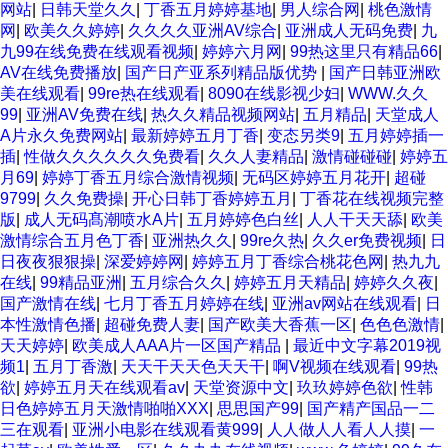
网站
|
日韩天堂久久
|
丁香五月婷婷基地
|
男人综合网
|
桃色激情
网
|
欧美久久婷婷
|
久久久久亚洲AV综合
|
亚洲成人无码免费
|
九
九99在线免费在线观看视频
|
婷婷六月网
|
99热这里只有精品66
|
AV在线免费播放
|
国产日产亚系列精品版优势
|
国产日韩亚洲欧
美在线观看
|
99re热在线观看
|
8090在线影视少妇
|
WWW.久久
99
|
亚洲AV免费在线
|
热久久精品视频网站
|
五月精品
|
天堂成人
A片永久免费网站
|
最新婷婷五月丁香
|
变态另类9
|
五月婷婷插一
插
|
性做久久久久久久免费看
|
久久人妻精品
|
激情碰碰碰
|
婷婷五
月69
|
婷婷丁香五月综合激情视频
|
无码区婷婷五月花开
|
超碰
9799
|
久久免费操
|
开心日韩丁香婷婷五月
|
丁香花在线视频完整
版
|
成人无码髙潮喷水A片
|
五月婷婷色白丝
|
人人干天天舔
|
欧美
激情综合五月色丁香
|
亚洲热久久
|
99re久热
|
久久er免费视频
|
日
日夜夜狠狠操
|
深爱婷婷网
|
婷婷五月丁香综合桃花色网
|
热九九
在线
|
99精品亚洲
|
五月综合久久
|
婷婷五月天精品
|
婷婷久久夜
|
国产激情在线
|
七月丁香五月婷婷在线
|
亚洲av网站在线观看
|
日
本性激情色播
|
超碰免费人妻
|
国产欧美大香蕉一区
|
色色色激情
|
天天婷婷
|
欧美成人AAA片一区国产精品
|
最近中文字幕2019视
频1
|
五月丁香激
|
天天干天天色天天干
|
啊V视频在线观看
|
99热
欲
|
婷婷五月天在线观看av
|
天堂资源中文
|
玖玖婷婷色欲
|
性韩
日色婷婷五月天激情啪啪XXX
|
思思国产99
|
国产精产国品一二
三在观看
|
亚洲小电影在线观看黄999
|
人人做人人看人人摸
|
一