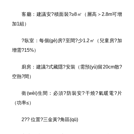
客廳：建議安?積面裝?≥8㎡（層高＞2.8m可增
加1組）
?臥室：每個(gè)房?至間?少1.2㎡（兒童房?加
增需?15%）
廚房：建議?式藏隱?安裝（需預(yù)留20cm散?
空熱?間）
衛(wèi)生間：必須?防裝安?干燒?氣暖電?片
（功率≤）
2?? 位置?三金黃?角區(qū)