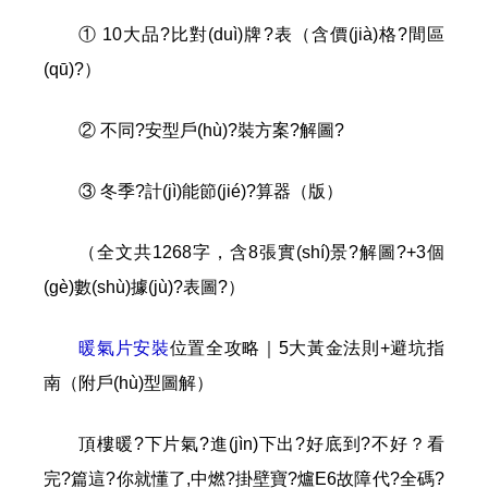
① 10大品?比對(duì)牌?表（含價(jià)格?間區
(qū)?）
② 不同?安型戶(hù)?裝方案?解圖?
③ 冬季?計(jì)能節(jié)?算器（版）
（全文共1268字，含8張實(shí)景?解圖?+3個
(gè)數(shù)據(jù)?表圖?）
暖氣片安裝
位置全攻略｜5大黃金法則+避坑指
南（附戶(hù)型圖解）
頂樓暖?下片氣?進(jìn)下出?好底到?不好？看
完?篇這?你就懂了,中燃?掛壁寶?爐E6故障代?全碼?