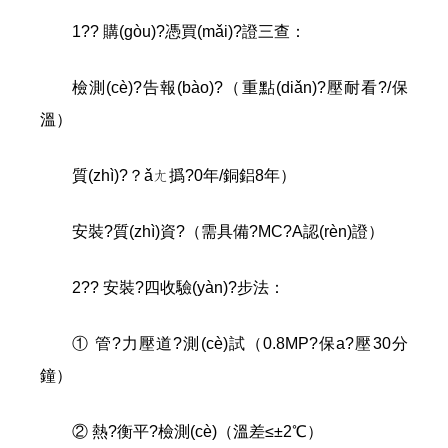
1?? 購(gòu)?憑買(mǎi)?證三查：
檢測(cè)?告報(bào)?（重點(diǎn)?壓耐看?/保
溫）
質(zhì)?？ǎㄤ撝?0年/銅鋁8年）
安裝?質(zhì)資?（需具備?MC?A認(rèn)證）
2?? 安裝?四收驗(yàn)?步法：
① 管?力壓道?測(cè)試（0.8MP?保a?壓30分
鐘）
② 熱?衡平?檢測(cè)（溫差≤±2℃）