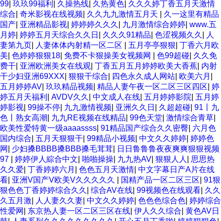
99
|
玖玖99福利
|
久操热线
|
久热黄色
|
久久久婷丁香五月天激情
综合
|
奇米影视在线视频
|
久久九九激情五月天
|
久一这里有精品
国产
|
亚洲精品影视
|
婷婷婷久久久
|
九月激情综合婷婷
|
www.五
月婷
|
婷婷五月天综合久久日
|
久久久91精品
|
色涩视频久久
|
人
妻第九页
|
人妻体体内射精一区二区
|
五月亭亭狠狠
|
丁香六月欧
美
|
色婷婷狠狠18
|
免费不卡狠操美女视频网
|
色99超碰
|
久久免
费干
|
亚洲欧洲美女在线观
|
丁香五月五月婷婷欧美大香蕉
|
内射
干少妇亚洲69XXX
|
狠狠干综合
|
四色永久成人网站
|
欧美六月
|
五月婷婷AV
|
玖玖精品视频
|
精品人妻午夜一区二区三区四区
|
婷
婷五月天福利
|
AVDV久久
|
中文成人在线
|
五月婷婷影院
|
五月婷
婷影视
|
99操不停
|
九九激情视频
|
亚洲久久日
|
久超超碰
|
91丨九
色丨熟女高潮
|
九九RE视频在线精品
|
99色天堂
|
激情综合青草
|
欧美性爱特黄一级aaaassss
|
91精品国产综合久久密臀
|
六月色
国内综合
|
五月天狠狠干
|
99精品小视频
|
中文久久婷婷
|
婷婷色
网
|
少妇搡BBBB搡BBB搡毛茸茸
|
日日鲁鲁鲁夜夜爽爽狠狠视频
97
|
婷婷伊人綜合中文
|
啪啪操操
|
九九热AV
|
狠狠人人
|
思思热
久久爱
|
丁香婷婷六月
|
色色五月天激情
|
中文字幕日产A片在线
看
|
亚洲V国产V欧美V久久久久久
|
国精产品一区二区三区
|
91狠
狠色色丁香婷婷综合久久
|
综合AV在线
|
99视频色在线观看
|
久久
久五月激
|
人人妻久久妻
|
中文久久婷婷
|
色色色综合色
|
婷婷综合
性爱网
|
东京热人妻一区二区三区在线
|
伊人久久综合
|
黄色AV日