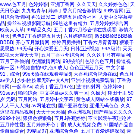
www.色五月
|
色婷婷影
|
亚洲丁香网
|
久久天天
|
久久婷婷色色
|
天
天日综合
|
九九热青草
|
婷婷丁香六月综合激情站
|
99热官网
|
五
月综合激情网
|
再次出发二
|
婷婷五月综合社区
|
人妻中文字幕精
品
|
操丝袜视频影院导航
|
99热这里有精力
|
五月婷婷婷综合网
|
欧美人人草
|
99精品久久
|
五月丁香六月综合情在线观看
|
激情六
月天
|
色色97丁香婷婷五月天
|
六月婷婷影院
|
嫩BBB槡BBBB搡
BBBB
|
开心五月激情网
|
婷婷四房播播
|
丁香六月青青草
|
狠狠干
思思热
|
99无码
|
开心深爱五月天
|
日韩亚洲视频
|
99A级片
|
天天
影视天天爽天天草
|
五月丁香亚州综合网
|
久久这里只有精品网
|
五月丁香偷拍
|
欧洲激情网站
|
99热啪啪
|
色综合色五月
|
操逼视
频一区
|
9l视频自拍9l九色9l成人
|
色色亚洲五月天
|
中文字幕
91，综合
|
99er6热在线观看精品6
|
大香蕉综合视频在线
|
色五月
av伊人
|
少妇性按摩无码中文A片
|
亚洲小视频免费观看
|
丁香激
情网
|
一起草Av
|
欧美丁香五月97色
|
激情四射网
|
色婷婷88
|
91seav
|
啪啪综合
|
中文字幕av久久爽一区
|
久操大
|
翔田千里 50
岁 无码
|
五月网站
|
五月婷中文字幕
|
黄色成人网站在线播放
|
97
人人干人人操
|
av网址在线
|
国产亚洲在线
|
亚洲无码色色
|
久久
这里在精品视频
|
天天干天天插
|
色亚洲视频
|
国产精品久久久久
9999小说
|
狠狠色狠狠鲁
|
五月J香蕉婷婷
|
不卡影院午夜理论片
|
五月停性愛
|
五月婷婷开心丁香
|
成人短视频免费
|
51国精产品自
偷自偷综合
|
99精品97
|
亚洲综合色色
|
五月丁香爱婷婷深深
|
青