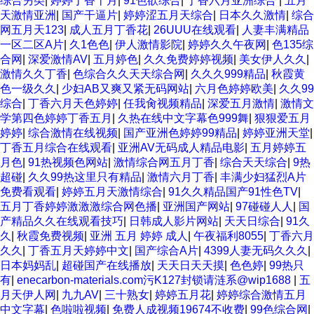
综合另类
|
婷婷丁香十月
|
91色欲综合
|
丁香六月亚洲综合
|
五月
天激情亚洲
|
国产干逼片
|
婷婷涩五月天综合
|
日本久久激情
|
综合
网五月天123
|
成人五月丁香花
|
26UUU在线观看
|
人妻丰满精品
一区二区A片
|
久1色色
|
伊人激情影院
|
婷婷久久午夜网
|
色135综
合网
|
深爱激情AV
|
五月婷色
|
久久免费婷婷视频
|
美女伊人久久
|
激情久久丁香
|
色综合久久天天综合网
|
久久久999精品
|
秋霞黄
色一级久久
|
少妇AB又爽又紧无码网站
|
六月色婷婷欧美
|
久久99
综合
|
丁香六月天色婷婷
|
任我肏视频精品
|
深爱五月激情
|
激情文
学第四色婷婷丁香五月
|
久热在线中文字幕色999舞
|
狠狠爱五月
婷婷
|
综合激情在线视频
|
国产亚洲色婷婷99精品
|
婷婷亚洲天堂
|
丁香五月综合在线观看
|
亚洲AV无码成人精品电影
|
五月婷婷五
月色
|
91热视频色网站
|
激情综合网五月丁香
|
综合天天综合
|
9热
超碰
|
久久99热这里只有精品
|
激情六月丁香
|
丰满少妇猛烈A片
免费看观看
|
婷婷五月天激情综合
|
91久久精品国产91性色TV
|
五月丁香婷婷激激激综合网色播
|
亚洲国产网站
|
97碰碰人人
|
国
产精品久久在线观看技巧
|
日韩成人影片网站
|
天天日综合
|
91久
久
|
秋霞免费视频
|
亚洲 五月 婷婷 成人
|
午夜福利8055
|
丁香六月
久久
|
丁香五月天婷婷中文
|
国产综合A片
|
4399人妻无码久久久
|
日本妈妈乱
|
超碰国产在线播放
|
天天日天天摸
|
色色婷
|
99热只
有
|
enecarbon-materials.com污K127封锁请涟系@wip1688
|
五
月天伊人网
|
九九AV
|
三十熟女
|
婷婷五月花
|
婷婷综合激情五月
中文字幕
|
色啦啦视频
|
免费人成视频19674不收费
|
99色综合网
|