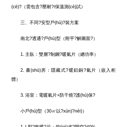
(cè)?（需包含?壓耐?/保溫測(cè)試）
三、不同?安型戶(hù)?裝方案
南北?透通?戶(hù)型（附平?解圖面?）
1. 主臥：雙層?制鋼?暖氣片（總功率）
2. 書(shū)房：隱藏式?暖鋁銅?氣片（嵌入柜
體）
3. 浴室：電暖氣片+防干燒?護(hù)保?
小戶(hù)型（30㎡以?xún)?nèi)）
1. L型?氣暖?片：節(jié)省?間空?40%